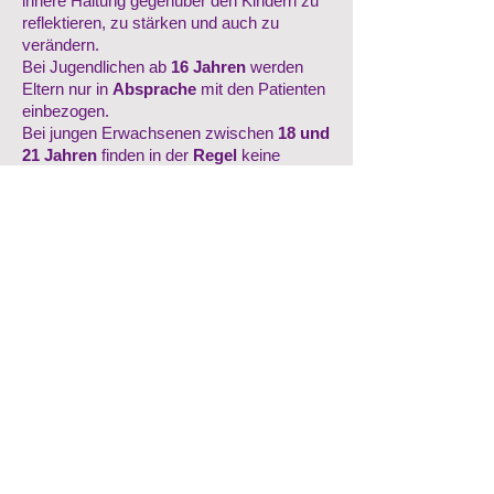
innere Haltung gegenüber den Kindern zu
reflektieren, zu stärken und auch zu
verändern.
Bei Jugendlichen ab
16 Jahren
werden
Eltern nur in
Absprache
mit den Patienten
einbezogen.
Bei jungen Erwachsenen zwischen
18 und
21 Jahren
finden in der
Regel
keine
Elterngespräche statt.
Insgesamt ist das therapeutische
Geschehen für alle ein spannender und
hilfreicher Prozess.